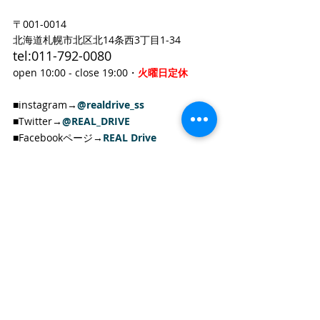
〒001-0014　
北海道札幌市北区北14条西3丁目1-34
tel:011-792-0080 
open 10:00 - close 19:00・
火曜日定休
■instagram→
@realdrive_ss
■Twitter→
@REAL_DRIVE
■Facebookページ→
REAL Drive
+++++++++++++++++++++++++++
RealDrive ONLINE STORE
■
■
オンラインストア掲載商品のお問い合わせ
は
メールまたはお電話にて承ります。
対応可能時間=12:00-18:00 (火・木曜日以外)
tel:011-299-7765
e-mail: info@realdrive.jp
＊オンラインストア注意事項＊