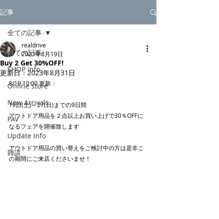
記事
全ての記事
realdrive
全ての記事
2023年8月19日
Buy 2 Get 30%OFF!
SHOP info
更新日：
2023年8月31日
8/19 10:00 更新：
Online store
New Arrivals
19日(土)～27(日)までの9日間
アウトドア用品を２点以上お買い上げで30％OFFに
FAV
なるフェアを開催致します
Update Info
アウトドア用品の買い替えをご検討中の方は是非こ
雑談
の期間にご来店くださいませ！