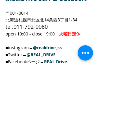
〒001-0014　
北海道札幌市北区北14条西3丁目1-34
tel:011-792-0080 
open 10:00 - close 19:00・
火曜日定休
■instagram→
@realdrive_ss
■Twitter→
@REAL_DRIVE
■Facebookページ→
REAL Drive
+++++++++++++++++++++++++
RealDrive ONLINE STORE
■
■
オンラインストア掲載商品のお問い合わせ
は
メールまたはお電話にて承ります。
対応可能時間=12:00-18:00 (火・木曜日以外)
tel:011-299-7765
e-mail: info@realdrive.jp