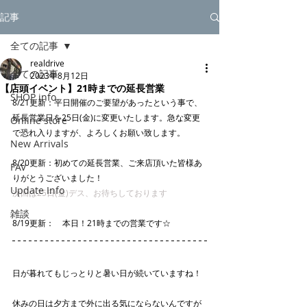
記事
全ての記事
realdrive
全ての記事
2023年8月12日
【店頭イベント】21時までの延長営業
SHOP info
8/21更新：平日開催のご要望があったという事で、
延長営業日を25日(金)に変更いたします。急な変更
Online store
で恐れ入りますが、よろしくお願い致します。
New Arrivals
8/20更新：初めての延長営業、ご来店頂いた皆様あ
FAV
りがとうございました！
Update Info
次回は25日(金)デス、お待ちしております
雑談
8/19更新：　本日！21時までの営業です☆
日が暮れてもじっとりと暑い日が続いていますね！
休みの日は夕方まで外に出る気にならないんですが