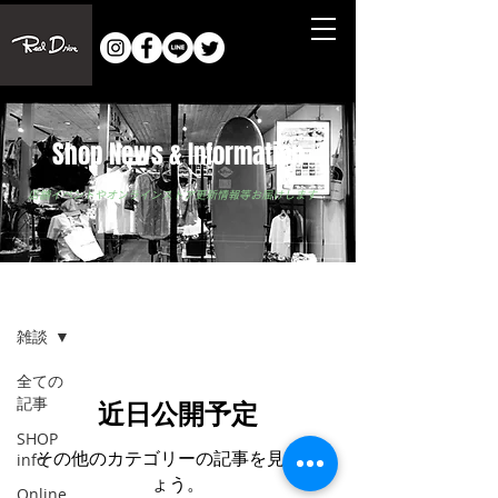
Shop News & Information
​店舗イベントやオンラインストア更新情報等お届けします
ブログ
雑談
全ての
記事
近日公開予定
SHOP
その他のカテゴリーの記事を見まし
info
ょう。
Online