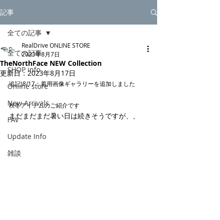
記事
全ての記事
RealDrive ONLINE STORE
全ての記事
2023年8月7日
TheNorthFace NEW Collection
SHOP info
更新日：
2023年8月17日
追記)8/17：着用画像ギャラリーを追加しました
Online store
New Arrivals
秋冬アイテムのご紹介です
まだまだまだ暑い日は続きそうですが、、
FAV
Update Info
雑談