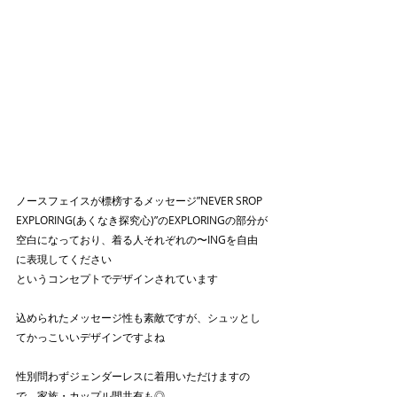
ノースフェイスが標榜するメッセージ”NEVER SROP 
EXPLORING(あくなき探究心)”のEXPLORINGの部分が
空白になっており、着る人それぞれの〜INGを自由
に表現してください
というコンセプトでデザインされています
込められたメッセージ性も素敵ですが、シュッとし
てかっこいいデザインですよね
性別問わずジェンダーレスに着用いただけますの
で、家族・カップル間共有も◎