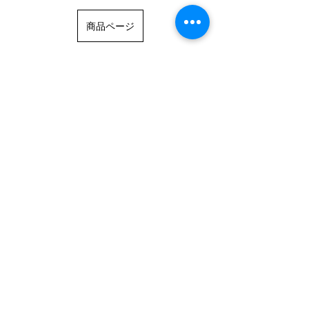
商品ページ
スウェットトレーナーもフ―ディー同様厚手の裏起
毛地。こちらは左胸に刺繍でコンセプトロゴ、背面
にブランドロゴ刺繍のすっきりとしたデザイン