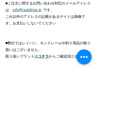
■ご注文に関するお問い合わせ対応のメールアドレス
は　
info@realdrive.jp
  です。
これ以外のアドレスの記載があるサイトは偽物で
す。お支払いしないでください
■弊社ではレイバン、モンクレールや釣り用品の取り
扱いはございません。
取り扱いブラントは
コチラ
からご確認頂けます
このような「偽通販サイト」を利用された場合、
商品代金振込後も商品が届かない、偽の商品が送り
つけられる、さらにクレジットカードが不正利用さ
れるなどの二次被害に遭う可能性がございます。
くれぐれもご注意くださいますようお願い申し上げ
ます。