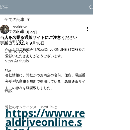
記事
全ての記事
realdrive
全ての記事
2023年5月22日
当店を名乗る通販サイトにご注意ください
SHOP info
更新日：
2023年9月16日
かつお商店株式会社/RealDrive ONLINE STOREをご
Online store
愛顧いただきありがとうございます。
New Arrivals
FAV
会社情報に、弊社かつお商店の名前、住所、電話番
Update Info
号などの情報を無断で盗用している「悪質通販サイ
ト」の存在を確認致しました。
雑談
弊社のオンラインストアのURLは
https://www.re
aldriveonline.s